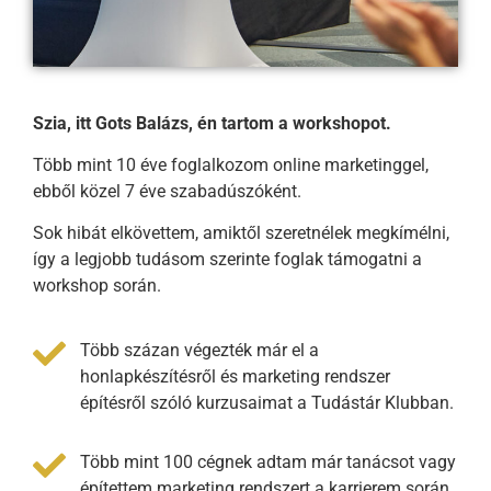
Szia, itt Gots Balázs, én tartom a workshopot.
Több mint 10 éve foglalkozom online marketinggel,
ebből közel 7 éve szabadúszóként.
Sok hibát elkövettem, amiktől szeretnélek megkímélni,
így a legjobb tudásom szerinte foglak támogatni a
workshop során.
Több százan végezték már el a
honlapkészítésről és marketing rendszer
építésről szóló kurzusaimat a Tudástár Klubban.
Több mint 100 cégnek adtam már tanácsot vagy
építettem marketing rendszert a karrierem során