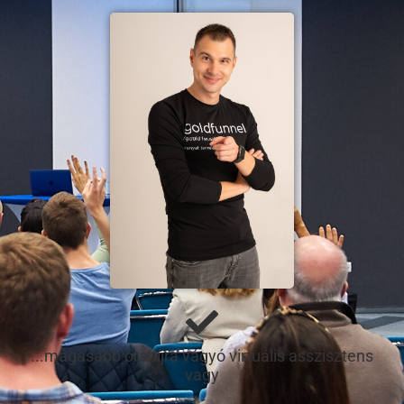
...magasabb óradíjra vágyó virtuális asszisztens
vagy