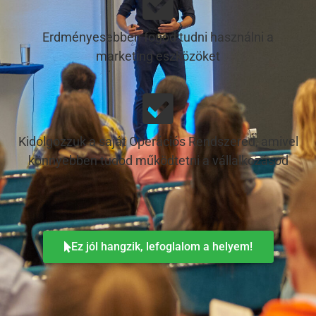
Erdményesebben fogod tudni használni a
marketing eszközöket
Kidolgozzuk a saját Operációs Rendszered, amivel
könnyebben tudod működtetni a vállalkozásod
Ez jól hangzik, lefoglalom a helyem!