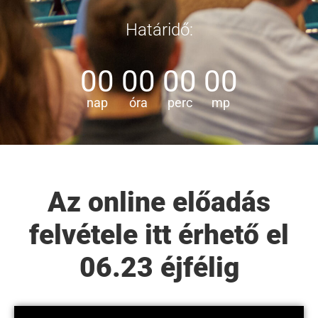
Határidő:
00
00
00
00
nap
óra
perc
mp
Az online előadás
felvétele itt érhető el
06.23 éjfélig