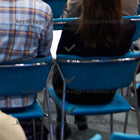
...kezdő vagy megrekedt szabadúszó kivitelező
vagy
...szabadabb életre vágyó karrierváltó vagy
...széleskörű tudásra vágyó kivitelező vagy
...kulcsemberi státuszra vágyó munkatárs vagy