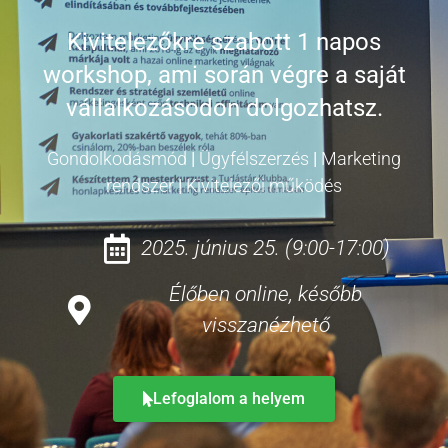
Kivitelezőkre szabott 1 napos
workshop, ami során végre a saját
vállalkozásodon dolgozhatsz.
Gondolkodásmód
|
Ügyfélszerzés
|
Marketing
rendszer
|
Kivitelezői működés
2025. június 25. (9:00-17:00)
Élőben online, később
visszanézhető
Lefoglalom a helyem