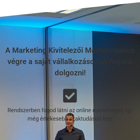
A Marketing Kivitelezői Masterclasson
végre a saját vállalkozásodon fogunk
dolgozni!
Rendszerben fogod látni az online marketinget, így
még értékesebb szaktudásod lesz