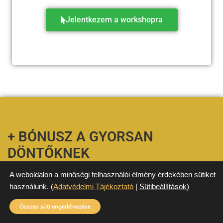
Jelentkezem a workshopra
+ BÓNUSZ A GYORSAN
DÖNTŐKNEK
A weboldalon a minőségi felhasználói élmény érdekében sütiket
Ha 06.18. 23:59-ig jelentkezel, részt vehetsz egy 60
használunk. (
Adatvédelmi Tájékoztató
|
Sütibeállítások
)
perces egyéni mentoringon velem!
Összes süti engedélyezése
Ekkor személyesen veled foglalkozom — a Te karriereddel,
céljaiddal, kihívásaiddal.