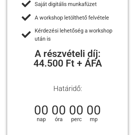
Saját digitális munkafüzet
A workshop letölthető felvétele
Kérdezési lehetőség a workshop
után is
A részvételi díj:
44.500 Ft + ÁFA
Határidő:
00
00
00
00
nap
óra
perc
mp