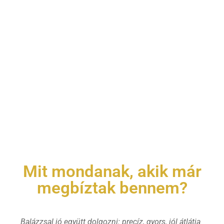
Mit mondanak, akik már
megbíztak bennem?
Balázzsal jó együtt dolgozni: precíz, gyors, jól átlátja