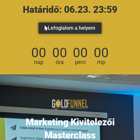
Határidő: 06.23. 23:59
Lefoglalom a helyem
00
00
00
00
nap
óra
perc
mp
Marketing Kivitelezői
Masterclass