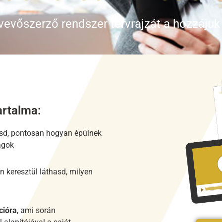
 vevőszerző rendszer tervrajzát a hozzájuk
artalma:
ásd, pontosan hogyan épülnek
lagok
n keresztül láthasd, milyen
cióra
, ami során