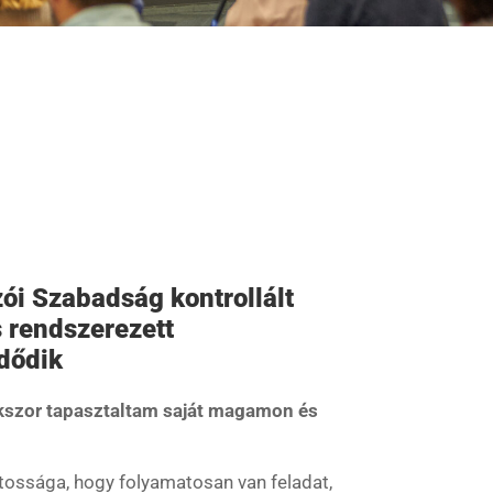
zói Szabadság kontrollált
 rendszerezett
dődik
kszor tapasztaltam saját magamon és
játossága, hogy folyamatosan van feladat,