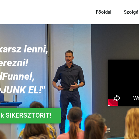
Főoldal
Szolgá
karsz lenni,
erezni!
dFunnel,
DJUNK EL!"
nk SIKERSZTORIT!