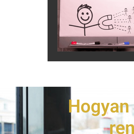
Hogyan 
ren