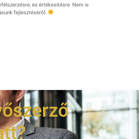
yfélszerzésre, és értékesítésre. Nem is
ásunk fejlesztéséről.
vőszerző
att?