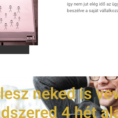
így nem jut elég idő az üg
beszélve a saját vállalkoz
lesz neked is ve
dszered 4 hét al