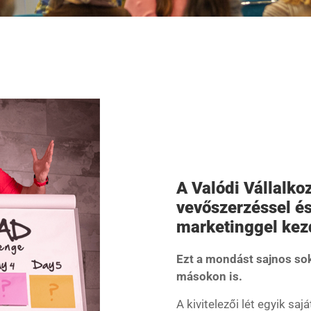
A Valódi Vállalko
vevőszerzéssel és
marketinggel kez
Ezt a mondást sajnos so
másokon is.
A kivitelezői lét egyik sa