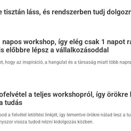
tisztán láss, és rendszerben tudj dolgoz
1 napos workshop, így elég csak 1 napot r
s előbbre lépsz a vállalkozásoddal
et, hogy az inspiráció, a hangulat és a társaság miatt több napra
ofelvétel a teljes workshopról, így örökre
 a tudás
d a felvétel letöltési linkjét, így lementve örökre nálad lesz a t
nyszor vissza tudod nézni kidolgozás közben.