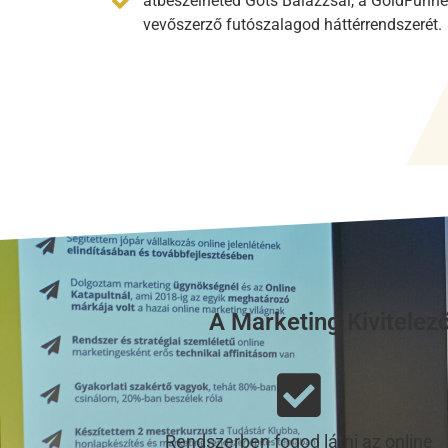
átbeszélheted Gots Balázzsal, a GoldFunnel
vevőszerző futószalagod háttérrendszerét.
A Marketing Kivitelez
Rendszerben fogod látni az online