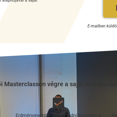
 alapítójával a saját
E-mailben küldö
ői Masterclasson végre a saját vállalkozá
Erdményesebben fogod tudni használni a
Ki