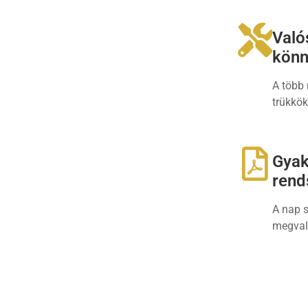
Való
könn
A több 
trükkök
Gyak
rend
A nap s
megval