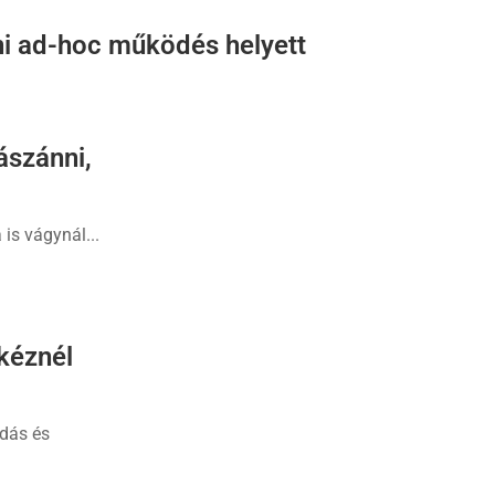
ni ad-hoc működés helyett
ászánni,
 is vágynál...
 kéznél
udás és