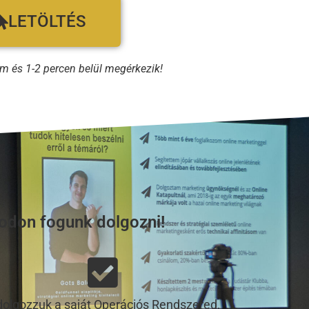
LETÖLTÉS
m és 1-2 percen belül megérkezik!
sodon fogunk dolgozni!
dolgozzuk a saját Operációs Rendszered,