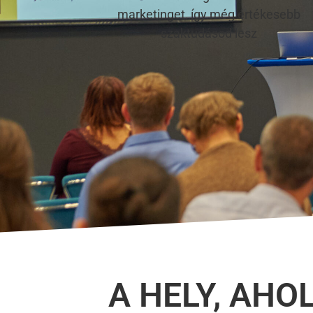
marketinget, így még értékesebb
szaktudásod lesz
A HELY, AHO