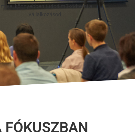
amivel könnyebben tudod működtetni a
vállalkozásod
 A FÓKUSZBAN