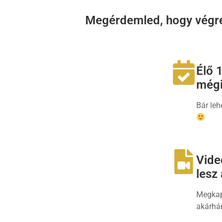
Megérdemled, hogy végre 
Élő 
mégi
Bár leh
Vide
lesz
Megkapo
akárhá