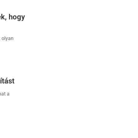
ek, hogy
k olyan
ítást
hat a